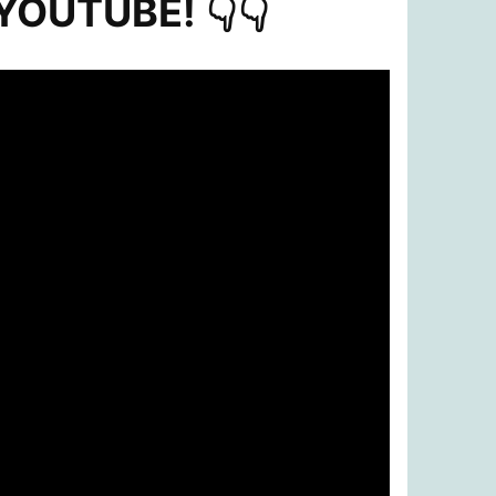
UTUBE! 👇​👇​