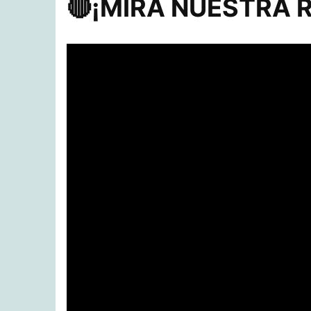
🔴​¡MIRA NUESTRA R