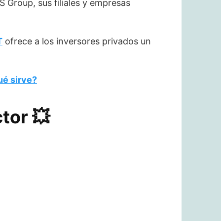
 Group, sus filiales y empresas
T
ofrece a los inversores privados un
ué sirve?
or 💥​