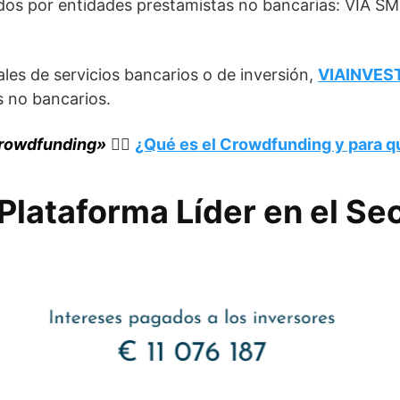
os por entidades prestamistas no bancarias: VIA SMS
ales de servicios bancarios o de inversión,
VIAINVES
s no bancarios.
Crowdfunding»
👉🏼​ ​​​
¿Qué es el Crowdfunding y para q
lataforma Líder en el Sect