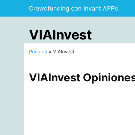
Saltar
Crowdfunding con Invant APPs
al
contenido
VIAInvest
Portada
»
VIAInvest
VIAInvest Opinione