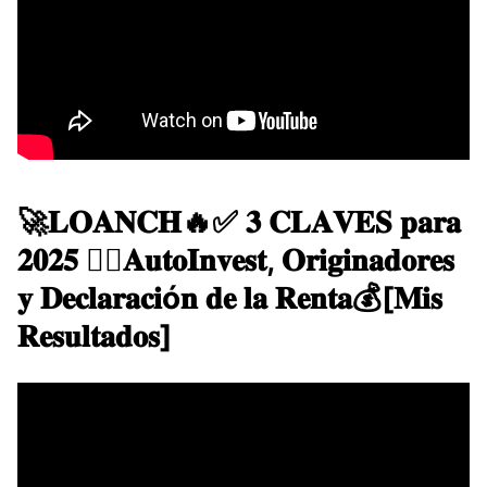
🚀​​𝐋𝐎𝐀𝐍𝐂𝐇🔥✅ 𝟑 𝐂𝐋𝐀𝐕𝐄𝐒 𝐩𝐚𝐫𝐚
𝟐𝟎𝟐𝟓 👍🏼𝐀𝐮𝐭𝐨𝐈𝐧𝐯𝐞𝐬𝐭, 𝐎𝐫𝐢𝐠𝐢𝐧𝐚𝐝𝐨𝐫𝐞𝐬
𝐲 𝐃𝐞𝐜𝐥𝐚𝐫𝐚𝐜𝐢ó𝐧 𝐝𝐞 𝐥𝐚 𝐑𝐞𝐧𝐭𝐚💰[𝐌𝐢𝐬
𝐑𝐞𝐬𝐮𝐥𝐭𝐚𝐝𝐨𝐬]