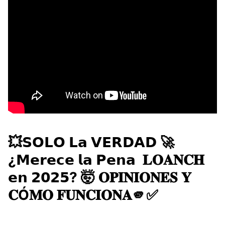
💥𝗦𝗢𝗟𝗢 𝗟𝗮 𝗩𝗘𝗥𝗗𝗔𝗗 🚀
¿𝗠𝗲𝗿𝗲𝗰𝗲 𝗹𝗮 𝗣𝗲𝗻𝗮 ​ 𝐋𝐎𝐀𝐍𝐂𝐇
𝗲𝗻 𝟮𝟬𝟮𝟱? 🤯 ​𝐎𝐏𝐈𝐍𝐈𝐎𝐍𝐄𝐒 𝐘
𝐂Ó𝐌𝐎 𝐅𝐔𝐍𝐂𝐈𝐎𝐍𝐀🫵✅