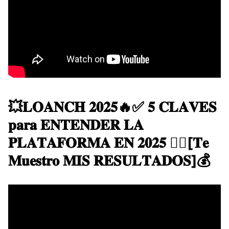
💥​𝐋𝐎𝐀𝐍𝐂𝐇 𝟐𝟎𝟐𝟓🔥✅ 𝟓 𝐂𝐋𝐀𝐕𝐄𝐒
𝐩𝐚𝐫𝐚 𝐄𝐍𝐓𝐄𝐍𝐃𝐄𝐑 𝐋𝐀
𝐏𝐋𝐀𝐓𝐀𝐅𝐎𝐑𝐌𝐀 𝐄𝐍 𝟐𝟎𝟐𝟓 👍🏼[𝐓𝐞
𝐌𝐮𝐞𝐬𝐭𝐫𝐨 𝐌𝐈𝐒 𝐑𝐄𝐒𝐔𝐋𝐓𝐀𝐃𝐎𝐒]💰