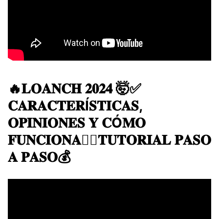
🔥​𝐋𝐎𝐀𝐍𝐂𝐇 𝟐𝟎𝟐𝟒 🤯​✅
𝐂𝐀𝐑𝐀𝐂𝐓𝐄𝐑Í𝐒𝐓𝐈𝐂𝐀𝐒,
𝐎𝐏𝐈𝐍𝐈𝐎𝐍𝐄𝐒 𝐘 𝐂Ó𝐌𝐎
𝐅𝐔𝐍𝐂𝐈𝐎𝐍𝐀👍🏼𝐓𝐔𝐓𝐎𝐑𝐈𝐀𝐋 𝐏𝐀𝐒𝐎
𝐀 𝐏𝐀𝐒𝐎💰