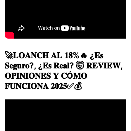
🚀​​𝐋𝐎𝐀𝐍𝐂𝐇 𝐀𝐋 𝟏𝟖%🔥 ¿𝐄𝐬
𝐒𝐞𝐠𝐮𝐫𝐨?, ¿𝐄𝐬 𝐑𝐞𝐚𝐥? 🤯 𝐑𝐄𝐕𝐈𝐄𝐖,
𝐎𝐏𝐈𝐍𝐈𝐎𝐍𝐄𝐒 𝐘 𝐂Ó𝐌𝐎
𝐅𝐔𝐍𝐂𝐈𝐎𝐍𝐀 𝟐𝟎𝟐𝟓✅💰