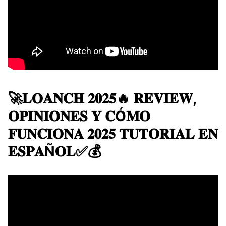
🚀​​𝐋𝐎𝐀𝐍𝐂𝐇 𝟐𝟎𝟐𝟓🔥 𝐑𝐄𝐕𝐈𝐄𝐖,
𝐎𝐏𝐈𝐍𝐈𝐎𝐍𝐄𝐒 𝐘 𝐂Ó𝐌𝐎
𝐅𝐔𝐍𝐂𝐈𝐎𝐍𝐀 𝟐𝟎𝟐𝟓 𝐓𝐔𝐓𝐎𝐑𝐈𝐀𝐋 𝐄𝐍
𝐄𝐒𝐏𝐀Ñ𝐎𝐋✅💰