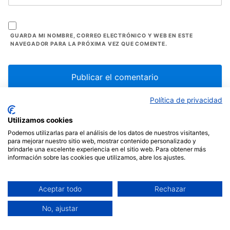
GUARDA MI NOMBRE, CORREO ELECTRÓNICO Y WEB EN ESTE
NAVEGADOR PARA LA PRÓXIMA VEZ QUE COMENTE.
Política de privacidad
Utilizamos cookies
Comentarios (1)
Podemos utilizarlas para el análisis de los datos de nuestros visitantes,
para mejorar nuestro sitio web, mostrar contenido personalizado y
brindarle una excelente experiencia en el sitio web. Para obtener más
información sobre las cookies que utilizamos, abre los ajustes.
Aceptar todo
Rechazar
No, ajustar
Buenos
JUAN ANTONIO
31 de agosto de 2025,
09:07