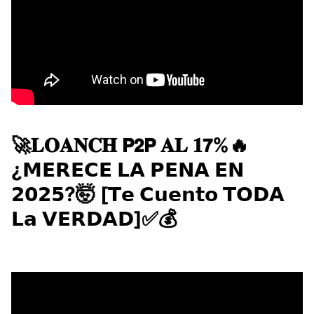
🚀​​𝐋𝐎𝐀𝐍𝐂𝐇 𝗣𝟮𝗣 𝐀𝐋 𝟏𝟳%🔥
¿𝗠𝗘𝗥𝗘𝗖𝗘 𝗟𝗔 𝗣𝗘𝗡𝗔 𝗘𝗡
𝟮𝟬𝟮𝟱?🤯 [𝗧𝗲 𝗖𝘂𝗲𝗻𝘁𝗼 𝗧𝗢𝗗𝗔
𝗟𝗮 𝗩𝗘𝗥𝗗𝗔𝗗]✅💰