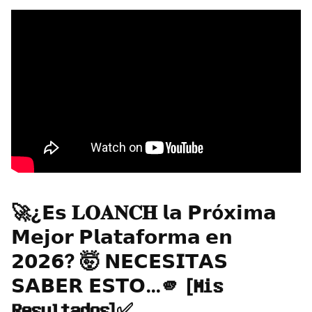
🚀¿𝗘𝘀 𝐋𝐎𝐀𝐍𝐂𝐇 𝗹𝗮 𝗣𝗿ó𝘅𝗶𝗺𝗮
𝗠𝗲𝗷𝗼𝗿 𝗣𝗹𝗮𝘁𝗮𝗳𝗼𝗿𝗺𝗮 𝗲𝗻
𝟮𝟬𝟮𝟲? 🤯 ​𝗡𝗘𝗖𝗘𝗦𝗜𝗧𝗔𝗦
𝗦𝗔𝗕𝗘𝗥 𝗘𝗦𝗧𝗢…🫵 [𝗠𝗶𝘀
𝗥𝗲𝘀𝘂𝗹𝘁𝗮𝗱𝗼𝘀]✅