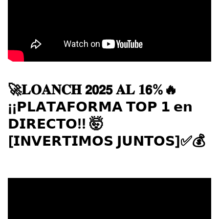
🚀​​𝐋𝐎𝐀𝐍𝐂𝐇 𝟮𝟬𝟮𝟱 𝐀𝐋 𝟏𝟲%🔥
¡¡𝗣𝗟𝗔𝗧𝗔𝗙𝗢𝗥𝗠𝗔 𝗧𝗢𝗣 𝟭 𝗲𝗻
𝗗𝗜𝗥𝗘𝗖𝗧𝗢!! 🤯
[𝗜𝗡𝗩𝗘𝗥𝗧𝗜𝗠𝗢𝗦 𝗝𝗨𝗡𝗧𝗢𝗦]✅💰