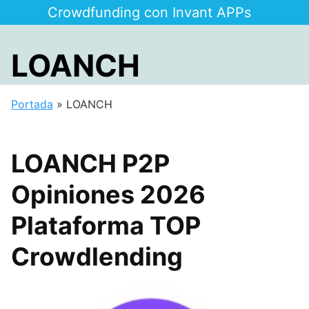
Saltar
Crowdfunding con Invant APPs
al
contenido
LOANCH
Portada
»
LOANCH
LOANCH P2P
Opiniones 2026
Plataforma TOP
Crowdlending