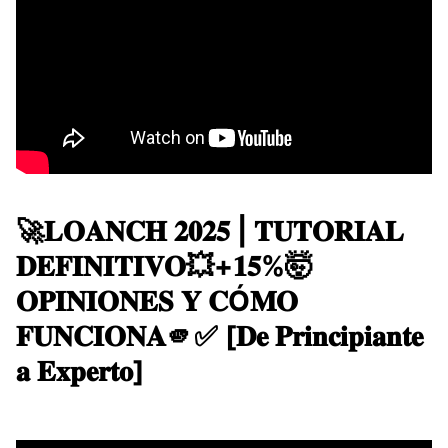
🚀​​𝐋𝐎𝐀𝐍𝐂𝐇 𝟐𝟎𝟐𝟓 | 𝐓𝐔𝐓𝐎𝐑𝐈𝐀𝐋
𝐃𝐄𝐅𝐈𝐍𝐈𝐓𝐈𝐕𝐎💥+𝟏𝟓%🤯​ ​
𝐎𝐏𝐈𝐍𝐈𝐎𝐍𝐄𝐒 𝐘 𝐂Ó𝐌𝐎
𝐅𝐔𝐍𝐂𝐈𝐎𝐍𝐀🫵✅ [𝐃𝐞 𝐏𝐫𝐢𝐧𝐜𝐢𝐩𝐢𝐚𝐧𝐭𝐞
𝐚 𝐄𝐱𝐩𝐞𝐫𝐭𝐨]