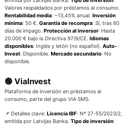
emitida por Latvijas Banka.
Tipo de inversión
:
Valores respaldados por préstamos al consumo.
Rentabilidad media
: ~13,45% anual.
Inversión
mínima
: 50 €.
Garantía de recompra
: Sí, tras 60
días de impago.
Protección al inversor
: Hasta
20.000 € bajo la Directiva 97/9/CE.
Idiomas
disponibles
: Inglés y letón (no español).
Auto-
Invest
: Disponible.
Mercado secundario
: No
disponible.
🟢 ViaInvest
Plataforma de inversión en préstamos al
consumo, parte del grupo VIA SMS.
📌 Detalles clave:
Licencia IBF
: Nº 27-55/2023/2,
emitida por Latvijas Banka.
Tipo de inversión
: