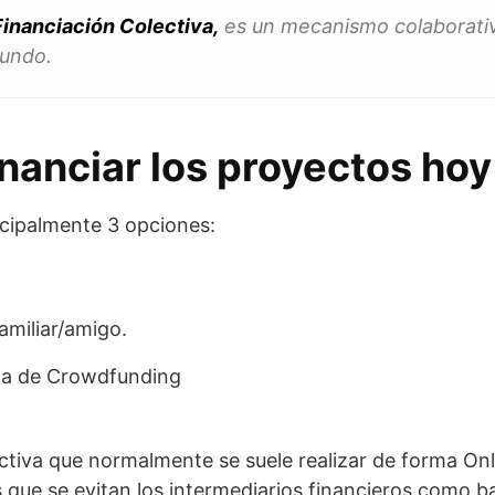
nanciación Colectiva,
es un mecanismo colaborativ
mundo.
anciar los proyectos hoy
ncipalmente 3 opciones:
amiliar/amigo.
rma de Crowdfunding
ctiva que normalmente se suele realizar de forma Onl
s que se evitan los intermediarios financieros como b