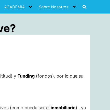
ACADEMIA
Sobre Nosotros
ve?
ltitud) y
Funding
(fondos), por lo que su
tivos (como pueda ser el
inmobiliario
) , ya