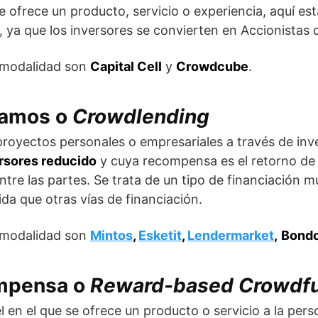
e ofrece un producto, servicio o experiencia, aquí e
, ya que los inversores se convierten en Accionistas 
 modalidad son
Capital Cell
y
Crowdcube
.
tamos o
Crowdlending
 proyectos personales o empresariales a través de inv
ersores reducido
y cuya recompensa es el retorno de l
ntre las partes. Se trata de un tipo de financiación
a que otras vías de financiación.
 modalidad son
Mintos
,
Esketit
,
Lendermarket
,
Bond
mpensa o
Reward-based Crowdf
en el que se ofrece un producto o servicio a la per