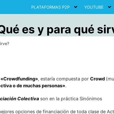
PLATAFORMAS P2P
YOUTUBE
ué es y para qué sir
irve?
a
«Crowdfunding»
, estaría compuesta por
Crowd
(mu
ectiva o de muchas personas»
.
ciación Colectiva
son en la práctica Sinónimos
mejores opciones de financiación de toda clase de Ac