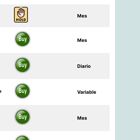
Mes
Mes
Diario
P
Variable
Mes