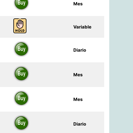
Mes
Variable
Diario
Mes
Mes
Diario