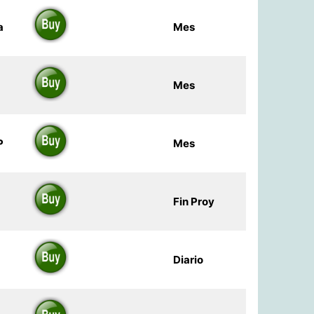
a
Mes
Mes
P
Mes
Fin Proy
Diario