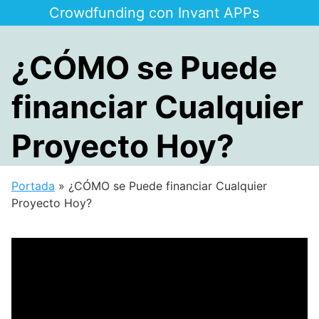
Saltar
Crowdfunding con Invant APPs
al
contenido
¿CÓMO se Puede
financiar Cualquier
Proyecto Hoy?
Portada
»
¿CÓMO se Puede financiar Cualquier
Proyecto Hoy?